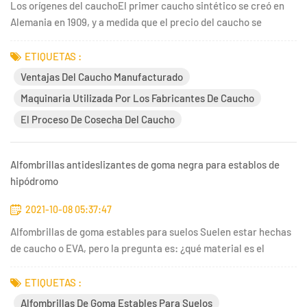
Los orígenes del cauchoEl primer caucho sintético se creó en
Alemania en 1909, y a medida que el precio del caucho se
disparó, se emplearon versiones posteriores tanto en la Primera
Guerra Mundial como en los años subsiguientes. Finalmente, el
ETIQUETAS :
uso del caucho sintético se generalizó durante la Segund...
Ventajas Del Caucho Manufacturado
Maquinaria Utilizada Por Los Fabricantes De Caucho
El Proceso De Cosecha Del Caucho
Alfombrillas antideslizantes de goma negra para establos de
hipódromo
2021-10-08 05:37:47
Alfombrillas de goma estables para suelos Suelen estar hechas
de caucho o EVA, pero la pregunta es: ¿qué material es el
mejor? Aquí te ofrecemos un resumen de las ventajas y
desventajas de cada tipo de colchoneta para establos, para
ETIQUETAS :
ayudarte a elegir la mejor solución para tus caballos.Las
Alfombrillas De Goma Estables Para Suelos