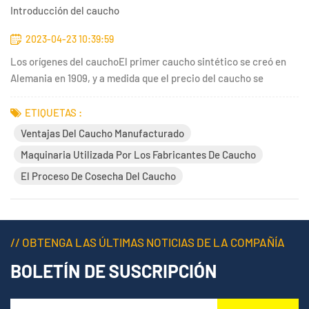
Introducción del caucho
2023-04-23 10:39:59
Los orígenes del cauchoEl primer caucho sintético se creó en
Alemania en 1909, y a medida que el precio del caucho se
disparó, se emplearon versiones posteriores tanto en la Primera
Guerra Mundial como en los años subsiguientes. Finalmente, el
ETIQUETAS :
uso del caucho sintético se generalizó durante la Segund...
Ventajas Del Caucho Manufacturado
Maquinaria Utilizada Por Los Fabricantes De Caucho
El Proceso De Cosecha Del Caucho
// OBTENGA LAS ÚLTIMAS NOTICIAS DE LA COMPAÑÍA
BOLETÍN DE SUSCRIPCIÓN