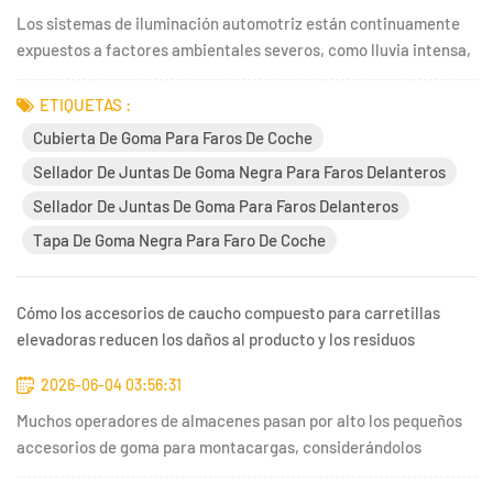
Los sistemas de iluminación automotriz están continuamente
expuestos a factores ambientales severos, como lluvia intensa,
polvo abrasivo y fluctuaciones extremas de temperatura. Estas
condiciones provocan fácilmente el empañamiento de las
ETIQUETAS :
lentes, corrosión interna y una vida útil significativamente...
Cubierta De Goma Para Faros De Coche
Sellador De Juntas De Goma Negra Para Faros Delanteros
Sellador De Juntas De Goma Para Faros Delanteros
Tapa De Goma Negra Para Faro De Coche
Cómo los accesorios de caucho compuesto para carretillas
elevadoras reducen los daños al producto y los residuos
operativos
2026-06-04 03:56:31
Muchos operadores de almacenes pasan por alto los pequeños
accesorios de goma para montacargas, considerándolos
simples repuestos. Sin embargo, estos componentes