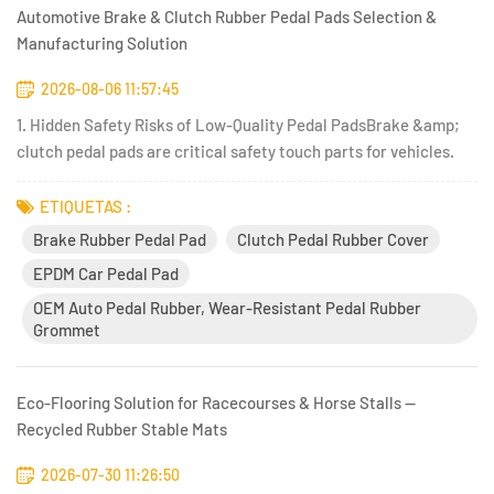
Automotive Brake & Clutch Rubber Pedal Pads Selection &
Manufacturing Solution
2026-08-06 11:57:45
1. Hidden Safety Risks of Low-Quality Pedal PadsBrake &amp;
clutch pedal pads are critical safety touch parts for vehicles.
Cheap recycled rubber pads bring serious hazards:1. Shallow
anti-slip lines wear out quickly, causing slippery pedals on
ETIQUETAS :
rainy/oily days and braking failure risks.2. Poor rubbe...
Brake Rubber Pedal Pad
Clutch Pedal Rubber Cover
EPDM Car Pedal Pad
OEM Auto Pedal Rubber, Wear-Resistant Pedal Rubber
Grommet
Eco-Flooring Solution for Racecourses & Horse Stalls —
Recycled Rubber Stable Mats
2026-07-30 11:26:50