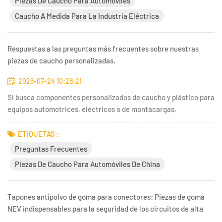
Piezas De Caucho Para Automóviles
Caucho A Medida Para La Industria Eléctrica
Respuestas a las preguntas más frecuentes sobre nuestras
piezas de caucho personalizadas.
2026-07-24 10:26:21
Si busca componentes personalizados de caucho y plástico para
equipos automotrices, eléctricos o de montacargas,
seguramente tiene muchas dudas sobre muestras, plazos de
entrega, personalización, calidad y precios. En nuestra página
ETIQUETAS :
oficial de preguntas frecuentes (kingtom.com.cn/faq), hemos
Preguntas Frecuentes
recopil...
Piezas De Caucho Para Automóviles De China
Tapones antipolvo de goma para conectores: Piezas de goma
NEV indispensables para la seguridad de los circuitos de alta
tensión.