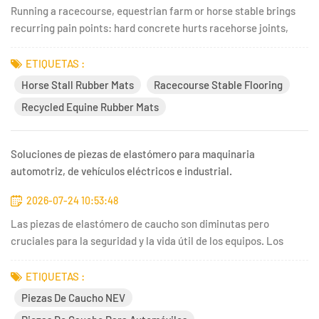
Running a racecourse, equestrian farm or horse stable brings
recurring pain points: hard concrete hurts racehorse joints,
traditional bedding soaks urine and creates strong ammonia
odor, cheap floor coverings wear out quickly and increase daily
ETIQUETAS :
cleaning costs.100% recycled rubber stable matshave bec...
Horse Stall Rubber Mats
Racecourse Stable Flooring
Recycled Equine Rubber Mats
Soluciones de piezas de elastómero para maquinaria
automotriz, de vehículos eléctricos e industrial.
2026-07-24 10:53:48
Las piezas de elastómero de caucho son diminutas pero
cruciales para la seguridad y la vida útil de los equipos. Los
fabricantes de automóviles, las fábricas de vehículos eléctricos
y los fabricantes de carretillas elevadoras se enfrentan con
ETIQUETAS :
frecuencia a problemas recurrentes: agrietamiento prematu...
Piezas De Caucho NEV