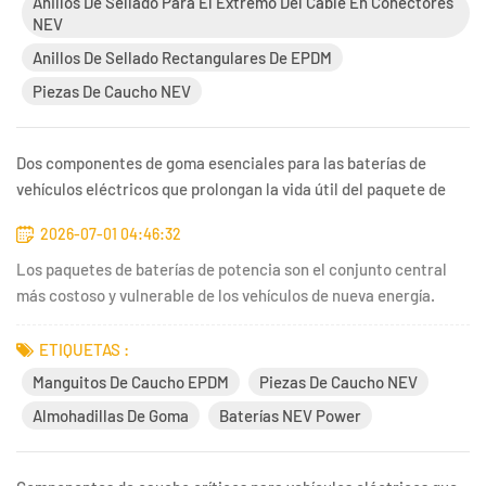
Anillos De Sellado Para El Extremo Del Cable En Conectores
NEV
Anillos De Sellado Rectangulares De EPDM
Piezas De Caucho NEV
Dos componentes de goma esenciales para las baterías de
vehículos eléctricos que prolongan la vida útil del paquete de
baterías.
2026-07-01 04:46:32
Los paquetes de baterías de potencia son el conjunto central
más costoso y vulnerable de los vehículos de nueva energía.
Pequeñas amenazas ambientales como el polvo de la carretera,
la humedad condensada, el impacto de vibraciones y los ciclos
ETIQUETAS :
de temperatura erosionan gradualmente los módulos de la...
Manguitos De Caucho EPDM
Piezas De Caucho NEV
Almohadillas De Goma
Baterías NEV Power