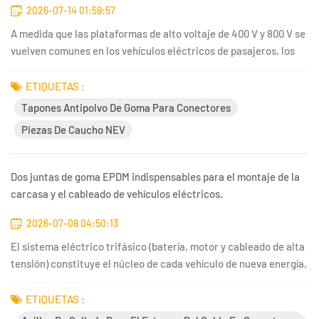
2026-07-14 01:59:57
A medida que las plataformas de alto voltaje de 400 V y 800 V se
vuelven comunes en los vehículos eléctricos de pasajeros, los
camiones eléctricos comerciales y los equipos de
almacenamiento de energía, los daños menores en los
ETIQUETAS :
conectores de cableado se han convertido en un peligro de
Tapones Antipolvo De Goma Para Conectores
seguridad impo...
Piezas De Caucho NEV
Dos juntas de goma EPDM indispensables para el montaje de la
carcasa y el cableado de vehículos eléctricos.
2026-07-08 04:50:13
El sistema eléctrico trifásico (batería, motor y cableado de alta
tensión) constituye el núcleo de cada vehículo de nueva energía,
y las pequeñas fallas de sellado en conectores y carcasas de
equipos suelen provocar graves riesgos de seguridad, como
ETIQUETAS :
cortocircuitos, filtraciones de agua y envejecimie...