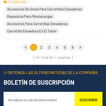
compuestos de ingeniería resultan ser uno de los activos más
ETIQUETAS :
subestimados para la reducción de costos en almacenes de
Accesorios De Goma Para Carretillas Elevadoras
bebidas, electrodomé...
Repuestos Para Montacargas
Accesorios Para Carretillas Elevadoras
Carretilla Elevadora En El Taller
1
2
3
4
5
6
Un total de
6
paginas
// OBTENGA LAS ÚLTIMAS NOTICIAS DE LA COMPAÑÍA
BOLETÍN DE SUSCRIPCIÓN
SUSCRIBIR