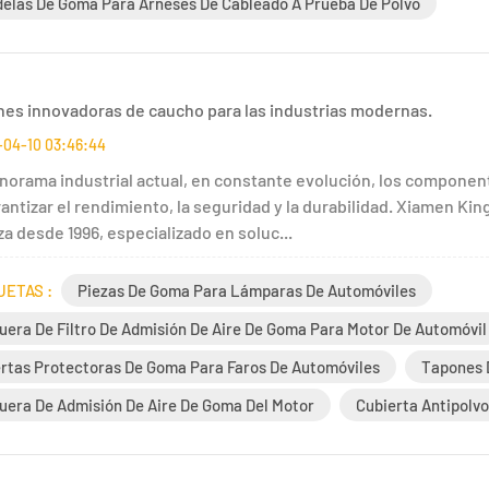
elas De Goma Para Arneses De Cableado A Prueba De Polvo
nes innovadoras de caucho para las industrias modernas.
-04-10 03:46:44
anorama industrial actual, en constante evolución, los componen
antizar el rendimiento, la seguridad y la durabilidad. Xiamen Kin
a desde 1996, especializado en soluc...
UETAS :
Piezas De Goma Para Lámparas De Automóviles
era De Filtro De Admisión De Aire De Goma Para Motor De Automóvil
rtas Protectoras De Goma Para Faros De Automóviles
Tapones 
era De Admisión De Aire De Goma Del Motor
Cubierta Antipolv