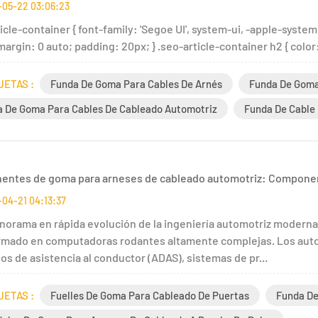
-05-22 03:06:23
icle-container { font-family: 'Segoe UI', system-ui, -apple-system
argin: 0 auto; padding: 20px; } .seo-article-container h2 { color
UETAS :
Funda De Goma Para Cables De Arnés
Funda De Goma
 De Goma Para Cables De Cableado Automotriz
Funda De Cable
ntes de goma para arneses de cableado automotriz: Componen
04-21 04:13:37
anorama en rápida evolución de la ingeniería automotriz moderna
rmado en computadoras rodantes altamente complejas. Los auto
s de asistencia al conductor (ADAS), sistemas de pr...
UETAS :
Fuelles De Goma Para Cableado De Puertas
Funda De