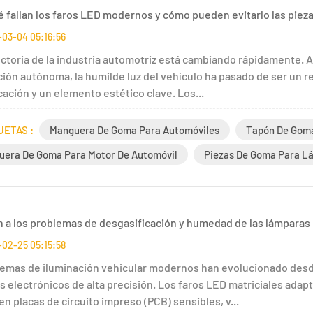
é fallan los faros LED modernos y cómo pueden evitarlo las piez
03-04 05:16:56
ctoria de la industria automotriz está cambiando rápidamente. A
ión autónoma, la humilde luz del vehículo ha pasado de ser un re
ación y un elemento estético clave. Los...
UETAS :
Manguera De Goma Para Automóviles
Tapón De Goma
uera De Goma Para Motor De Automóvil
Piezas De Goma Para L
n a los problemas de desgasificación y humedad de las lámparas 
02-25 05:15:58
temas de iluminación vehicular modernos han evolucionado des
 electrónicos de alta precisión. Los faros LED matriciales adapt
n placas de circuito impreso (PCB) sensibles, v...