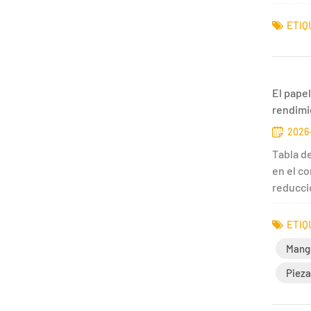
ETIQ
El papel
rendimi
2026-
Tabla d
en el c
reducció
ETIQ
Mangu
Pieza