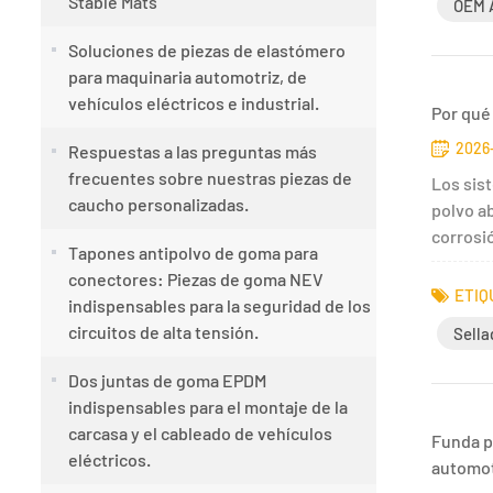
Stable Mats
OEM A
Soluciones de piezas de elastómero
para maquinaria automotriz, de
vehículos eléctricos e industrial.
Por qué
2026
Respuestas a las preguntas más
frecuentes sobre nuestras piezas de
Los sis
caucho personalizadas.
polvo a
corrosió
Tapones antipolvo de goma para
conectores: Piezas de goma NEV
ETIQ
indispensables para la seguridad de los
circuitos de alta tensión.
Sella
Dos juntas de goma EPDM
indispensables para el montaje de la
carcasa y el cableado de vehículos
Funda p
eléctricos.
automot