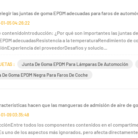
legir las juntas de goma EPDM adecuadas para faros de automóv
-01-05 04:26:22
e contenidoIntroducción: ¿Por qué son importantes las juntas de
EPDM adecuadasResistencia a la temperaturaRendimiento de com
ciónExperiencia del proveedorDesafíos y solucio...
UETAS :
Junta De Goma EPDM Para Lámparas De Automoción
a De Goma EPDM Negra Para Faros De Coche
racterísticas hacen que las mangueras de admisión de aire de g
01-09 03:35:48
cciónEntre todos los componentes contenidos en el compartime
Es uno de los aspectos más ignorados, pero afecta directamente 