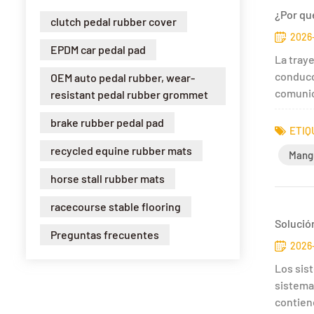
¿Por qu
clutch pedal rubber cover
2026-
EPDM car pedal pad
La traye
conducc
OEM auto pedal rubber, wear-
comunic
resistant pedal rubber grommet
brake rubber pedal pad
ETIQ
recycled equine rubber mats
Mang
horse stall rubber mats
racecourse stable flooring
Solució
Preguntas frecuentes
2026-
Los sis
sistemas
contiene