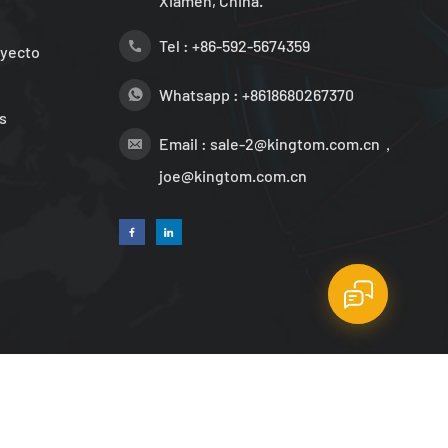
Xiamen, China.
Tel :
+86-592-5674359
oyecto
Whatsapp :
+8618680267370
s
Email :
sale-2@kingtom.com.cn，
joe@kingtom.com.cn