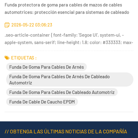
Funda protectora de goma para cables de mazos de cables
automotrices: protección esencial para sistemas de cableado
automotriz.
2026-05-22 03:06:23
.seo-article-container { font-family: 'Segoe UI', system-ui, -
apple-system, sans-serif; line-height: 1.8; color: #333333; max-
width: 900px; margin: 0 auto; padding: 20px; } .seo-article-
container h2 { color: #0044cc; font-size: 24px;...
ETIQUETAS :
Funda De Goma Para Cables De Arnés
Funda De Goma Para Cables De Arnés De Cableado
Automotriz
Funda De Goma Para Cables De Cableado Automotriz
Funda De Cable De Caucho EPDM
// OBTENGA LAS ÚLTIMAS NOTICIAS DE LA COMPAÑÍA