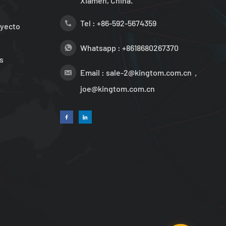
Xiamen, China.
Tel :
+86-592-5674359
oyecto
Whatsapp :
+8618680267370
s
Email :
sale-2@kingtom.com.cn，
joe@kingtom.com.cn