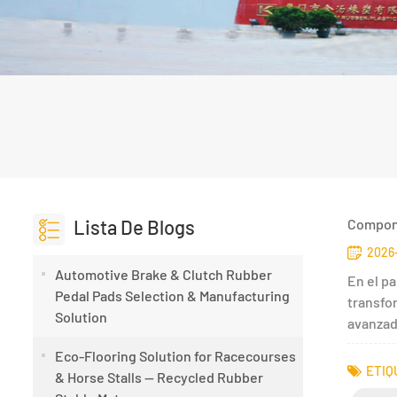
Lista De Blogs
Compone
2026-
Automotive Brake & Clutch Rubber
En el p
Pedal Pads Selection & Manufacturing
transfo
Solution
avanzado
Eco-Flooring Solution for Racecourses
ETIQ
& Horse Stalls — Recycled Rubber