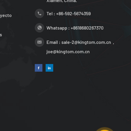
Xiamen, China.
Tel :
+86-592-5674359
oyecto
Whatsapp :
+8618680267370
s
Email :
sale-2@kingtom.com.cn，
joe@kingtom.com.cn