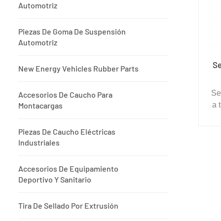
Automotriz
Piezas De Goma De Suspensión
Automotriz
Se
New Energy Vehicles Rubber Parts
Se
Accesorios De Caucho Para
Montacargas
a 
el
Piezas De Caucho Eléctricas
m
Industriales
ret
múl
Accesorios De Equipamiento
a l
Deportivo Y Sanitario
y 
bu
Tira De Sellado Por Extrusión