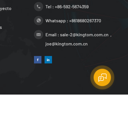
Tel :
+86-592-5674359
oyecto
Whatsapp :
+8618680267370
s
Email :
sale-2@kingtom.com.cn，
joe@kingtom.com.cn