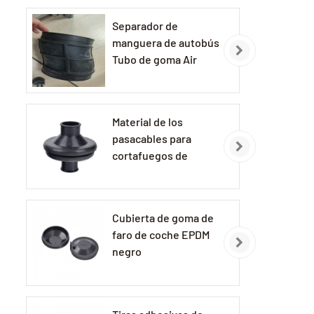
Separador de
manguera de autobús
Tubo de goma Air
Clean
Material de los
pasacables para
cortafuegos de
automóviles:
Pasacables de
caucho EPDM
Cubierta de goma de
faro de coche EPDM
negro