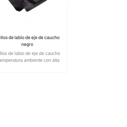
llos de labio de eje de caucho
negro
llos de labio de eje de caucho
temperatura ambiente con alta
asticidad, ligeramente plástico,
con muy buena resistencia
ecánica, pequeña pérdida de
raso, bajo calor en deformación
tiple, por lo que su resistencia
a flexión también es muy buena
debido al caucho no polar, tan
en rendimiento de aislamiento
eléctrico.