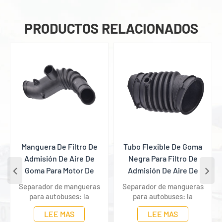
PRODUCTOS RELACIONADOS
Tubo Flexible De Goma
Manguera De Admisión
Negra Para Filtro De
De Aire Corrugada De
Admisión De Aire De
Goma Para Motor De
Motor De Coche
Automóvil
Separador de mangueras
Separador de mangueras
para autobuses: la
para autobuses: la
solución definitiva para
solución definitiva para
LEE MAS
LEE MAS
mantener el aire limpio y
mantener el aire limpio y