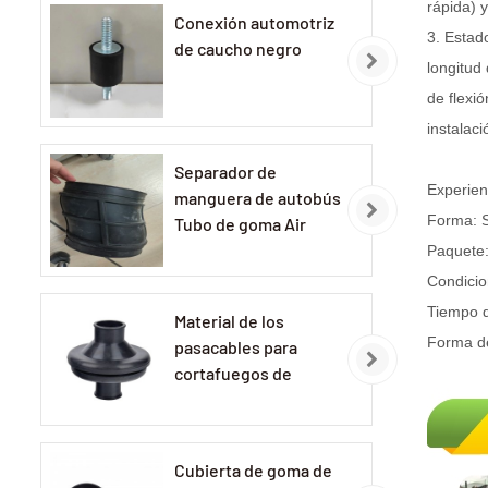
rápida) 
Conexión automotriz
3. Estad
de caucho negro
longitud
de flexi
instalaci
Separador de
Experien
manguera de autobús
Forma: S
Tubo de goma Air
Clean
Paquete:
Condicio
Tiempo d
Material de los
Forma de
pasacables para
cortafuegos de
automóviles:
Pasacables de
caucho EPDM
Cubierta de goma de