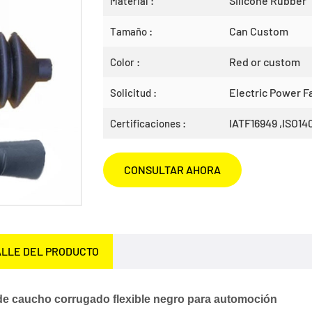
Silicone Rubber
Material :
Can Custom
Tamaño :
Red or custom
Color :
Electric Power Fa
Solicitud :
IATF16949 ,ISO14
Certificaciones :
CONSULTAR AHORA
LLE DEL PRODUCTO
de caucho corrugado flexible negro para automoción