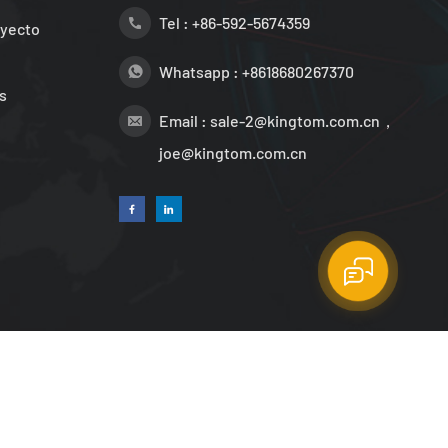
Tel :
+86-592-5674359
oyecto
Whatsapp :
+8618680267370
s
Email :
sale-2@kingtom.com.cn，
joe@kingtom.com.cn