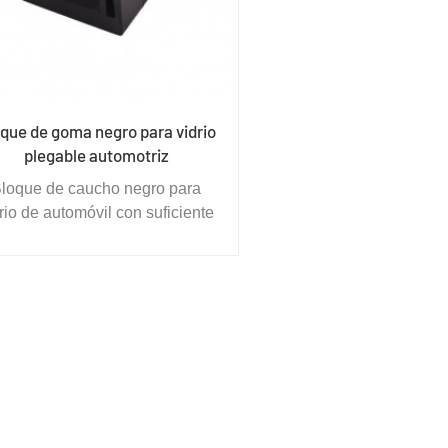
que de goma negro para vidrio
plegable automotriz
loque de caucho negro para
rio de automóvil con suficiente
rigidez vertical, la fuerza de
reacción de la estructura de
soporte superior se puede
ansferir de manera confiable al
pilar, el soporte tiene buena
lasticidad, en respuesta a la
ación del extremo de la viga del
ente; También tiene una gran
apacidad de deformación por