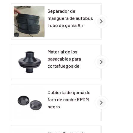
Separador de
manguera de autobús
Tubo de goma Air
Clean
Material de los
pasacables para
cortafuegos de
automóviles:
Pasacables de
caucho EPDM
Cubierta de goma de
faro de coche EPDM
negro