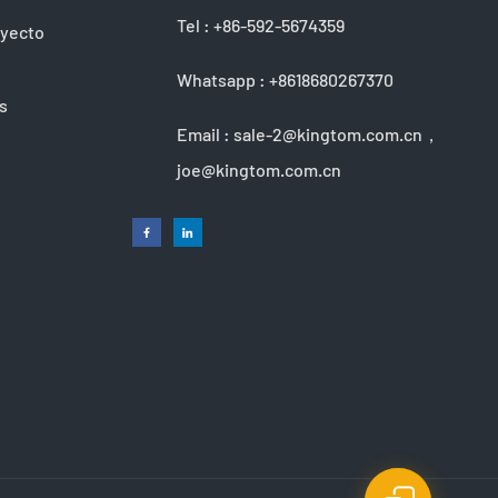
Tel :
+86-592-5674359
oyecto
Whatsapp :
+8618680267370
s
Email :
sale-2@kingtom.com.cn，
joe@kingtom.com.cn