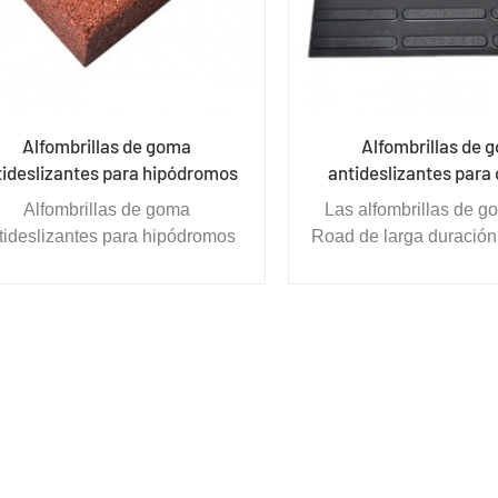
Alfombrillas de goma
Alfombrillas de 
tideslizantes para hipódromos
antideslizantes para
ciegos
Alfombrillas de goma
Las alfombrillas de g
tideslizantes para hipódromos
Road de larga duración,
Las características más
limpiar, adecuadas pa
mportantes son antideslizante,
en el suelo son adecu
absorción de impactos,
todo tipo de lugares in
resistencia al desgaste,
exteriores, como insta
tiestáticas, sin luz, hidrófobas,
entretenimiento, campo
na resistencia a la intemperie,
jardín de infantes, 
ntienvejecimiento y larga vida
primarias y secundaria
útil.
equipos deportivos. 
nacional de fitness áre