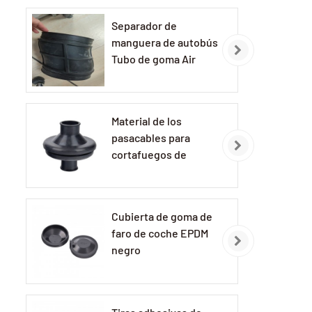
Separador de
manguera de autobús
Tubo de goma Air
Clean
Material de los
pasacables para
cortafuegos de
automóviles:
Pasacables de
caucho EPDM
Cubierta de goma de
faro de coche EPDM
negro