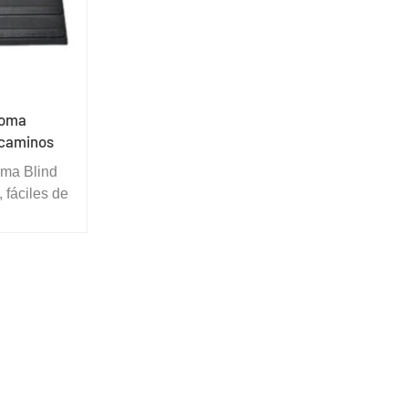
goma
 caminos
oma Blind
 fáciles de
ra colocar
adas para
teriores y
laciones de
 de juego,
escuelas
s, área de
El canal
a, parque,